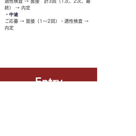
適性検査 → 面接 計3
回（1次、2次、最
終） → 内定
中途
・
ご応募 → 面接（1〜2回）・適性検査 →
内定
Entry
エントリー
りのぶるでは積極的に採用を行っています。
少しでも興味をもっていただけましたら是非お問
い合わせください。