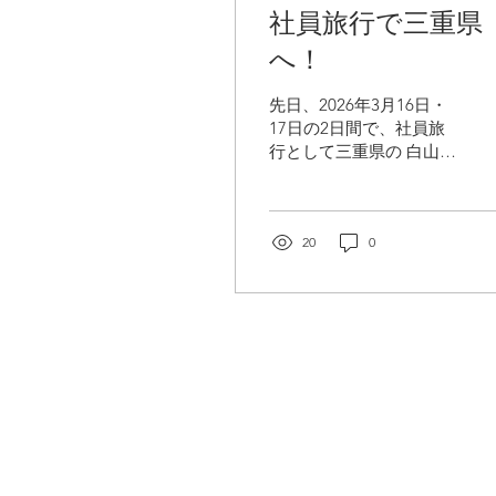
社員旅行で三重県
へ！
先日、2026年3月16日・
17日の2日間で、社員旅
行として三重県の 白山コ
コパリゾート へ行ってき
ました🌿 社員旅行は、弊
社りのぶると、鈴鹿に事
務所を構えるグループ会
20
0
社である ノーブル不動産
と合同で実施していま
す。 普段はそれぞれの拠
点・業務で活動している
メンバー同士ですが、こ
うした機会に顔を合わせ
て交流できるのも、当社
ならではの魅力のひとつ
です。 当日は、昼食に柿
株式会社りのぶる
安の美味しい料理をいた
〒465-0025