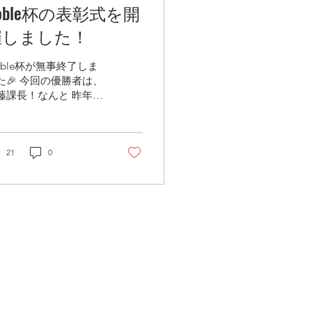
oble杯の表彰式を開
催しました！
oble杯が無事終了しま
た🎉 今回の優勝者は、
藤課長！なんと 昨年に
き続き2連覇達成👏 本
におめでとうございま
！ さらに、加藤課長が
っ張るチームもチーム
21
0
で優勝🏆個人・チーム
もに圧巻の結果でした
 イベント後は、目標達
者でお食事会も開催🍽️
E KAWABUN
AGOYAでイタリアンを
しみながら、おいしい
理とともに、笑顔あふ
る楽しい時間を過ごし
した😊
個人情報の取り扱いについて