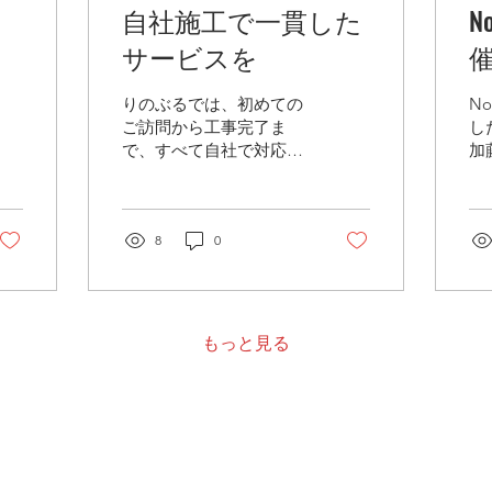
自社施工で一貫した
N
サービスを
りのぶるでは、初めての
N
ご訪問から工事完了ま
し
で、すべて自社で対応し
加
ています。 一般的な太陽
引
光や住宅設備の工事で
当
は、「営業会社」と「施
す
工会社」が分かれている
8
0
引
ケースが多く、その間に
戦
中間マージンが発生する
と
ことがあります。 しか

し、りのぶるは自社施工
成
もっと見る
のため、営業から施工ま
TH
でをすべて自社で一貫し
N
て行っています。 そのた
楽
め、余分な中間マージン
料
がかからず、削減できた
れ
コストは ✅ お客様への価
ま